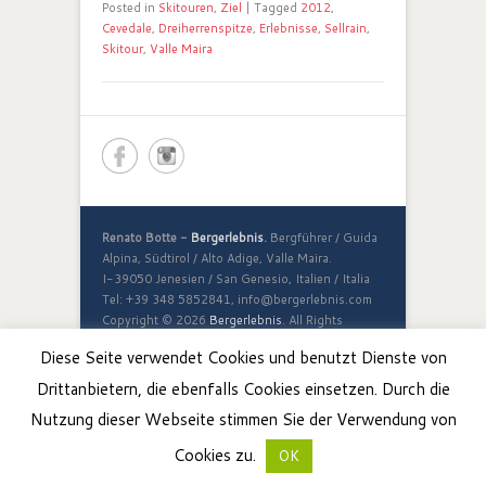
Posted in
Skitouren
,
Ziel
|
Tagged
2012
,
Cevedale
,
Dreiherrenspitze
,
Erlebnisse
,
Sellrain
,
Skitour
,
Valle Maira
Renato Botte -
Bergerlebnis
.
Bergführer / Guida
Alpina, Südtirol / Alto Adige, Valle Maira.
I-39050 Jenesien / San Genesio, Italien / Italia
Tel: +39 348 5852841, info@bergerlebnis.com
Copyright © 2026
Bergerlebnis
. All Rights
Reserved.
Diese Seite verwendet Cookies und benutzt Dienste von
Drittanbietern, die ebenfalls Cookies einsetzen. Durch die
Nutzung dieser Webseite stimmen Sie der Verwendung von
Cookies zu.
OK