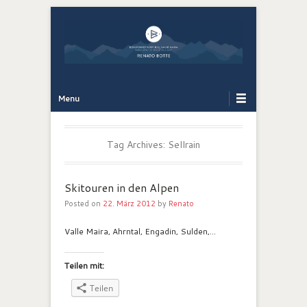
Bergführer Südtirol: Renato Botte
Bergerlebnis
Primary Menu
Skip to content
Menu
Tag Archives:
Sellrain
Skitouren in den Alpen
Posted on
22. März 2012
by
Renato
Valle Maira, Ahrntal, Engadin, Sulden,…
Teilen mit:
Teilen