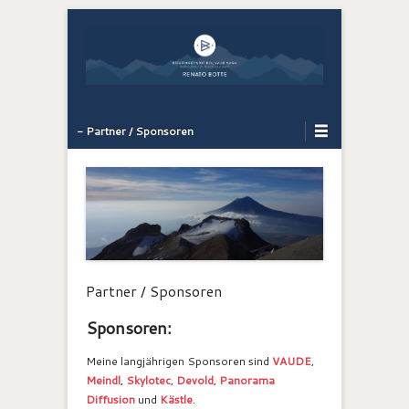
Bergführer Südtirol: Renato Botte
Bergerlebnis
Primary Menu
Skip to content
- Partner / Sponsoren
Partner / Sponsoren
Sponsoren:
Meine langjährigen Sponsoren sind
VAUDE
,
Meindl
,
Skylotec
,
Devold
,
Panorama
Diffusion
und
Kästle
.