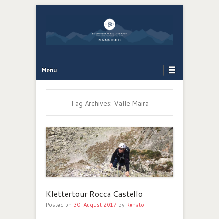
Bergführer Südtirol: Renato Botte
Bergerlebnis
Primary Menu
Skip to content
Menu
Tag Archives:
Valle Maira
Klettertour Rocca Castello
Posted on
30. August 2017
by
Renato