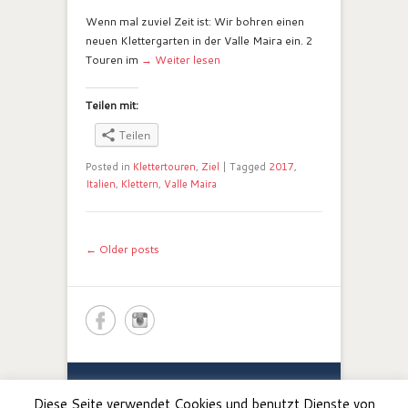
Wenn mal zuviel Zeit ist: Wir bohren einen
neuen Klettergarten in der Valle Maira ein. 2
Touren im
→ Weiter lesen
Teilen mit:
Teilen
Posted in
Klettertouren
,
Ziel
|
Tagged
2017
,
Italien
,
Klettern
,
Valle Maira
Post navigation
←
Older posts
Renato Botte -
Bergerlebnis
.
Bergführer / Guida
Diese Seite verwendet Cookies und benutzt Dienste von
Alpina, Südtirol / Alto Adige, Valle Maira.