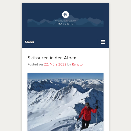
Bergführer Südtirol: Renato Botte
Bergerlebnis
Primary Menu
Skip to content
Menu
Skitouren in den Alpen
Posted on
22. März 2012
by
Renato