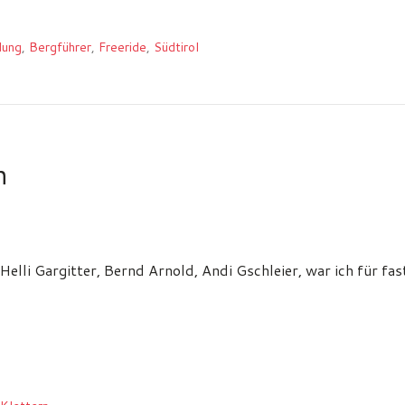
dung
,
Bergführer
,
Freeride
,
Südtirol
n
elli Gargitter, Bernd Arnold, Andi Gschleier, war ich für fa