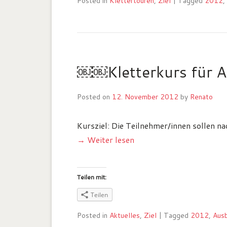
Posted in
Klettertouren
,
Ziel
|
Tagged
2012
,
￼￼Kletterkurs für An
Posted on
12. November 2012
by
Renato
Kursziel: Die Teilnehmer/innen sollen n
→ Weiter lesen
Teilen mit:
Teilen
Posted in
Aktuelles
,
Ziel
|
Tagged
2012
,
Ausb