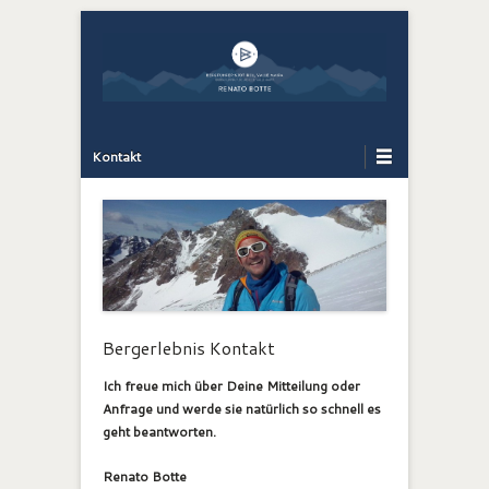
Bergführer Südtirol: Renato Botte
Bergerlebnis
Primary Menu
Skip to content
Kontakt
Bergerlebnis Kontakt
Ich freue mich über Deine Mitteilung oder
Anfrage und werde sie natürlich so schnell es
geht beantworten.
Renato Botte