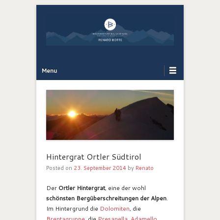
Bergführer Südtirol: Renato Botte
Bergerlebnis
Primary Menu
Skip to content
Menu
Hintergrat Ortler Südtirol
Posted on
23. September 2014
by
Renato
Der
Ortler Hintergrat
, eine der wohl
schönsten Bergüberschreitungen der Alpen
.
Im Hintergrund die
Dolomiten
, die
Brentagruppe
, die
Presanella
,
Adamello
,