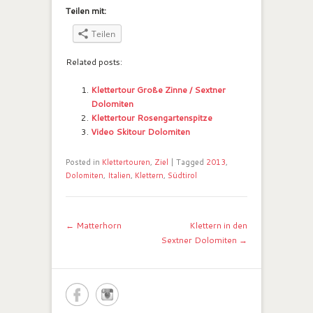
Teilen mit:
Teilen
Related posts:
Klettertour Große Zinne / Sextner
Dolomiten
Klettertour Rosengartenspitze
Video Skitour Dolomiten
Posted in
Klettertouren
,
Ziel
|
Tagged
2013
,
Dolomiten
,
Italien
,
Klettern
,
Südtirol
Post navigation
←
Matterhorn
Klettern in den
Sextner Dolomiten
→