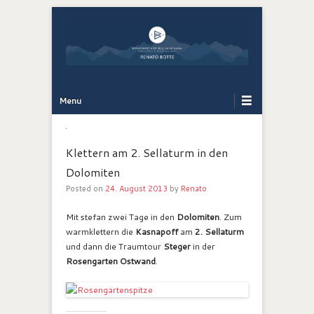
Bergführer Südtirol: Renato Botte
Bergerlebnis
Primary Menu
Skip to content
Menu
Klettern am 2. Sellaturm in den
Dolomiten
Posted on
24. August 2013
by
Renato
Mit stefan zwei Tage in den
Dolomiten
. Zum
warmklettern die
Kasnapoff
am
2. Sellaturm
und dann die Traumtour
Steger
in der
Rosengarten Ostwand
.