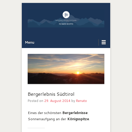
Bergführer Südtirol: Renato Botte
Bergerlebnis
Primary Menu
Skip to content
Menu
Bergerlebnis Südtirol
Posted on
29. August 2014
by
Renato
Eines der schönsten
Bergerlebnisse
:
Sonnenaufgang an der
Königsspitze
.