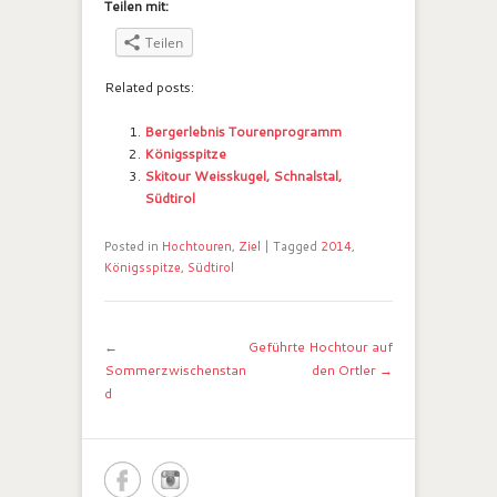
Teilen mit:
Teilen
Related posts:
Bergerlebnis Tourenprogramm
Königsspitze
Skitour Weisskugel, Schnalstal,
Südtirol
Posted in
Hochtouren
,
Ziel
|
Tagged
2014
,
Königsspitze
,
Südtirol
Post navigation
←
Geführte Hochtour auf
Sommerzwischenstan
den Ortler
→
d