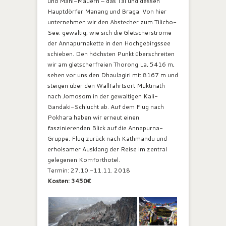
und Mani-Mauern – das Tal und dessen
Hauptdörfer Manang und Braga. Von hier
unternehmen wir den Abstecher zum Tilicho-
See: gewaltig, wie sich die Gletscherströme
der Annapurnakette in den Hochgebirgssee
schieben. Den höchsten Punkt überschreiten
wir am gletscherfreien Thorong La, 5416 m,
sehen vor uns den Dhaulagiri mit 8167 m und
steigen über den Wallfahrtsort Muktinath
nach Jomosom in der gewaltigen Kali-
Gandaki-Schlucht ab. Auf dem Flug nach
Pokhara haben wir erneut einen
faszinierenden Blick auf die Annapurna-
Gruppe. Flug zurück nach Kathmandu und
erholsamer Ausklang der Reise im zentral
gelegenen Komforthotel.
Termin: 27.10.-11.11. 2018
Kosten: 3450€