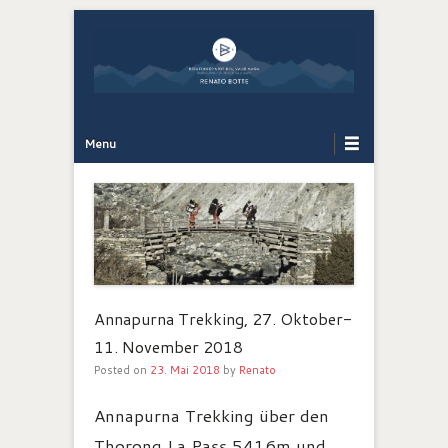
Bergführer Südtirol: Renato Botte
Bergerlebnis
Primary Menu
Skip to content
Menu
Annapurna Trekking, 27. Oktober-
11. November 2018
Posted on
23. Mai 2018
by
Renato
Annapurna Trekking über den
Thorong La Pass 5416m und