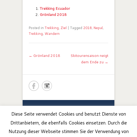
Trekking Ecuador
Grönland 2018
Posted in
Trekking
,
Ziel
|
Tagged
2018
,
Nepal
,
Trekking
,
Wandern
Post navigation
←
Grönland 2018
Skitourensaison neigt
dem Ende zu
→
Renato Botte -
Bergerlebnis
.
Bergführer / Guida
Diese Seite verwendet Cookies und benutzt Dienste von
Alpina, Südtirol / Alto Adige, Valle Maira.
I-39050 Jenesien / San Genesio, Italien / Italia
Drittanbietern, die ebenfalls Cookies einsetzen. Durch die
Tel: +39 348 5852841, info@bergerlebnis.com
Nutzung dieser Webseite stimmen Sie der Verwendung von
Copyright © 2026
Bergerlebnis
. All Rights