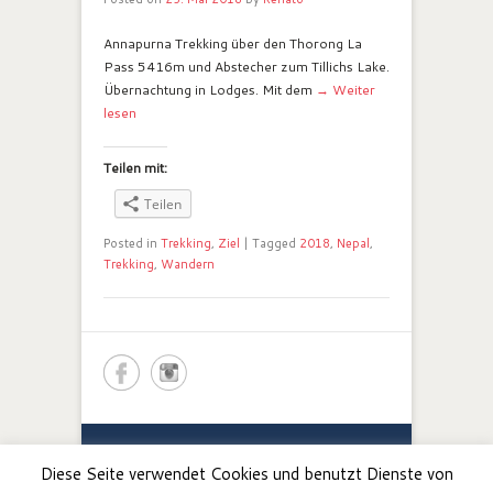
Annapurna Trekking über den Thorong La
Pass 5416m und Abstecher zum Tillichs Lake.
Übernachtung in Lodges. Mit dem
→ Weiter
lesen
Teilen mit:
Teilen
Posted in
Trekking
,
Ziel
|
Tagged
2018
,
Nepal
,
Trekking
,
Wandern
Renato Botte -
Bergerlebnis
.
Bergführer / Guida
Diese Seite verwendet Cookies und benutzt Dienste von
Alpina, Südtirol / Alto Adige, Valle Maira.