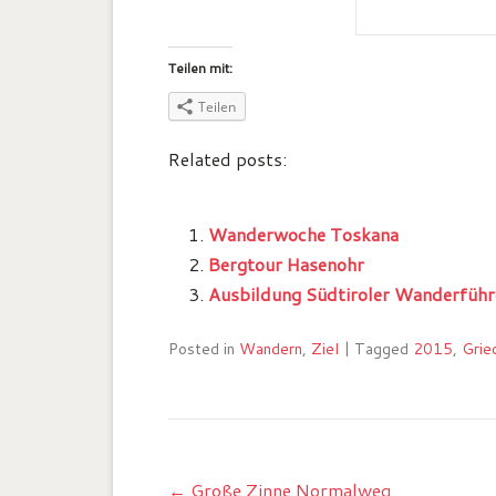
Teilen mit:
Teilen
Related posts:
Wanderwoche Toskana
Bergtour Hasenohr
Ausbildung Südtiroler Wanderführ
Posted in
Wandern
,
Ziel
|
Tagged
2015
,
Grie
Post navigation
←
Große Zinne Normalweg