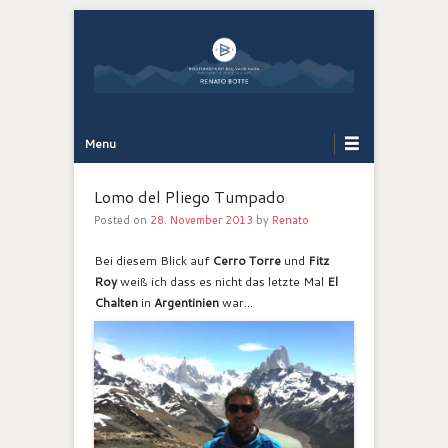
Bergführer Südtirol: Renato Botte
Bergerlebnis
Primary Menu
Skip to content
Menu
Lomo del Pliego Tumpado
Posted on
28. November 2013
by
Renato
Bei diesem Blick auf
Cerro Torre
und
Fitz
Roy
weiß ich dass es nicht das letzte Mal
El
Chalten
in
Argentinien
war…