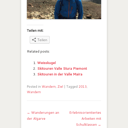
Teilen mit:
Teilen
Related posts:
Weisskugel
Skitouren Valle Stura Piemont
Skitouren in der Valle Maira
Posted in
Wandern
,
Ziel
|
Tagged
2013
,
Wandern
Post navigation
←
Wanderungen an
Erlebnisorientiertes
der Algarve
Arbeiten mit
Schulklassen
→