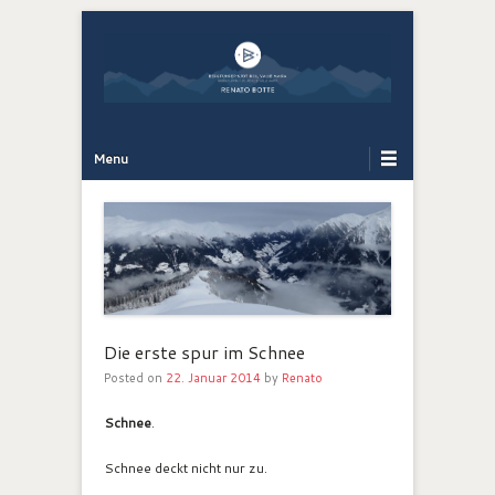
Bergführer Südtirol: Renato Botte
Bergerlebnis
Primary Menu
Skip to content
Menu
Die erste spur im Schnee
Posted on
22. Januar 2014
by
Renato
Schnee
.
Schnee deckt nicht nur zu.