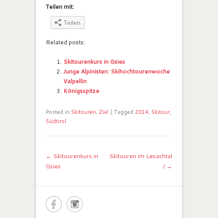
Teilen mit:
Teilen
Related posts:
Skitourenkurs in Gsies
Junge Alpinisten: Skihochtourenwoche
Valpellin
Königsspitze
Posted in
Skitouren
,
Ziel
|
Tagged
2014
,
Skitour
,
Südtirol
Post navigation
←
Skitourenkurs in
Skitouren im Lesachtal
Gsies
/
→