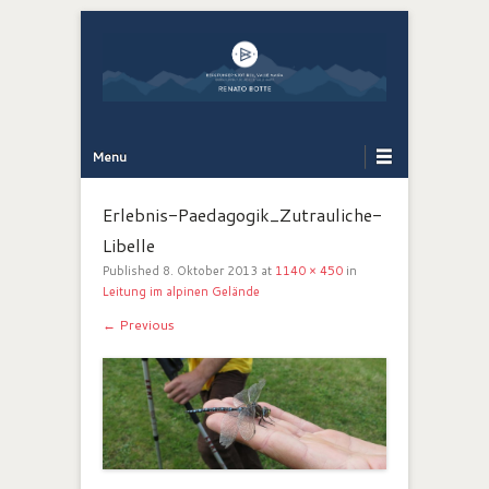
Bergführer Südtirol: Renato Botte
Bergerlebnis
Primary Menu
Skip to content
Menu
Erlebnis-Paedagogik_Zutrauliche-
Libelle
Published
8. Oktober 2013
at
1140 × 450
in
Leitung im alpinen Gelände
← Previous