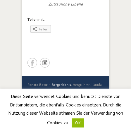
Zutrauliche Libelle
Teilen mit:
Teilen
Renato Botte -
Bergerlebnis
.
Bergführer / Guida
Alpina, Südtirol / Alto Adige, Valle Maira.
Diese Seite verwendet Cookies und benutzt Dienste von
I-39050 Jenesien / San Genesio, Italien / Italia
Tel: +39 348 5852841, info@bergerlebnis.com
Drittanbietern, die ebenfalls Cookies einsetzen. Durch die
Copyright © 2026
Bergerlebnis
. All Rights
Nutzung dieser Webseite stimmen Sie der Verwendung von
Reserved.
Cookies zu.
OK