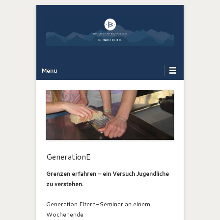
Bergführer Südtirol: Renato Botte
Bergerlebnis
Primary Menu
Skip to content
Menu
GenerationE
Grenzen erfahren – ein Versuch Jugendliche
zu verstehen.
Generation Eltern-Seminar an einem
Wochenende